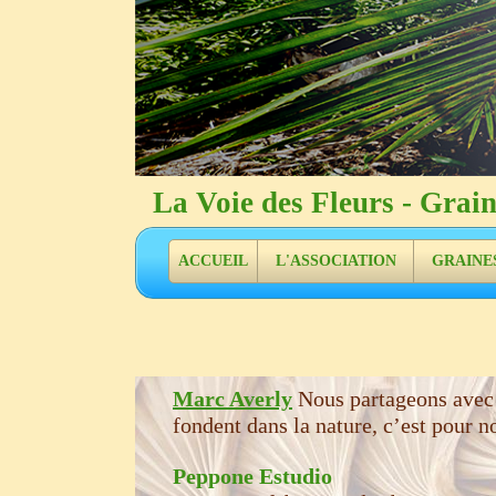
La Voie des Fleurs - 
ACCUEIL
L'ASSOCIATION
GRAINE
Marc Averly
Nous partageons avec M
fondent dans la nature, c’est pour n
Peppone Estudio