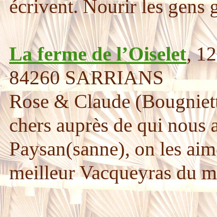
écrivent. Nourir les gens
Semences Paysannes
« La
commun ! » Le Réseau Se
La ferme de l’Oiselet
, 1
mouvement de collectifs an
84260 SARRIANS
renouvellent, diffusent et
Rose & Claude (Bougniett
que les savoir-faire et con
chers auprès de qui nous al
inventent de nouveaux sy
Paysan(sanne), on les aime
biodiversité cultivée et 
meilleur Vacqueyras du mo
l’industrie sur les semenc
maraichage bio magnifiqu