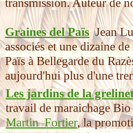
transmission. Auteur de n
Graines del Païs
Jean Lu
associés et une dizaine de
Païs à Bellegarde du Razès
aujourd'hui plus d'une tren
l'organisation professionn
Les jardins de la greline
Germinance
et bien d'au
travail de maraichage Bi
réussite de leur projet étay
Martin Fortier
, la promoti